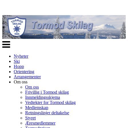
Veksle
navigasjon
Nyheter
Ski
Hopp
Orientering
Arrangementer
Om oss
Om oss
Frivillig i Tormod skilag
Innmeldingsskjema
Vedtekter for Tormod skilag
Medlemskap
Retningslinjer deltakelse
Styret
Æresmedlemmer