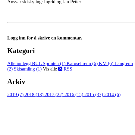
Ansvar skiskyting: Ingrid og Jan Petter.
Logg inn for å skrive en kommentar.
Kategori
Alle innlegg
BUL Sprinten (1)
Karusellrenn (6)
KM (6)
Langrenn
(2)
Skisamling (1)
Vis alle
RSS
Arkiv
2019 (7)
2018 (13)
2017 (22)
2016 (15)
2015 (37)
2014 (6)