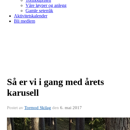
Tormodprisen
Våre løyper og anlegg
Gamle seterråk
Aktivitetskalender
Bli medlem
Så er vi i gang med årets
karusell
Postet av
Tormod Skilag
den
6. mai 2017