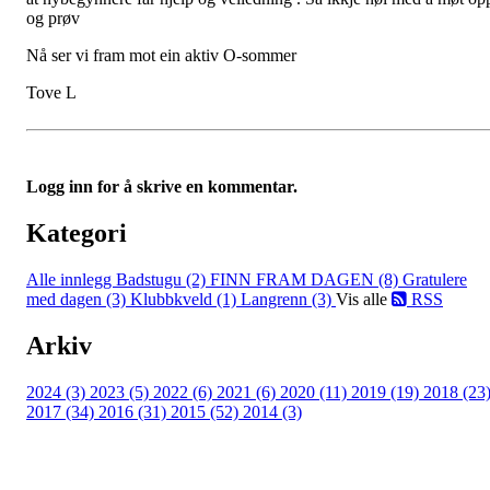
og prøv
Nå ser vi fram mot ein aktiv O-sommer
Tove L
Logg inn for å skrive en kommentar.
Kategori
Alle innlegg
Badstugu (2)
FINN FRAM DAGEN (8)
Gratulere
med dagen (3)
Klubbkveld (1)
Langrenn (3)
Vis alle
RSS
Arkiv
2024 (3)
2023 (5)
2022 (6)
2021 (6)
2020 (11)
2019 (19)
2018 (23
2017 (34)
2016 (31)
2015 (52)
2014 (3)