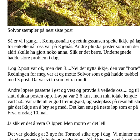
Solvor stempler på nest siste post
Så er vi i gang.... Kompassnåla og retningssansen spelte ikkje på la
for enkelte når oss var på Kjønås. Andre plukka poster som om dei
aldri skulle ha gjort noko anna. Slik er det berre. Undertegnede
hadde store problem i dag.
1.og 2.post var ok, men den 3....Nei det nytta ikkje, den var "borte
Redningen for meg var at eg møtte Solvor som også hadde trøbbel
med 3.post. Da var vi to som virra rundt.
Andre løpere passerte i øst og vest og prøvde å veilede oss.... og til
slutt dukka posten opp. Løypa var 2.6 km , men min totale lengde
vart 5.4. Var iallefall ei god treningsøkt, og sisteplass på resultatlista
går det ikkje an å bry seg med. Det kan snu på neste løp som er på
Frya onsdag 10.mai.
Ja slik er det å vera O-løper. Men morro er det lell
Det var gledeleg at 3 nye fra Tormod stilte opp i dag. Vi minner om
at nybegynnere får hjelp og veiledning . Så ikkje nøl med å møt op