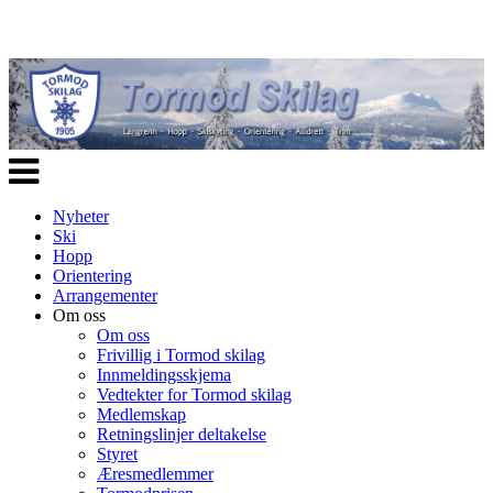
Veksle
navigasjon
Nyheter
Ski
Hopp
Orientering
Arrangementer
Om oss
Om oss
Frivillig i Tormod skilag
Innmeldingsskjema
Vedtekter for Tormod skilag
Medlemskap
Retningslinjer deltakelse
Styret
Æresmedlemmer