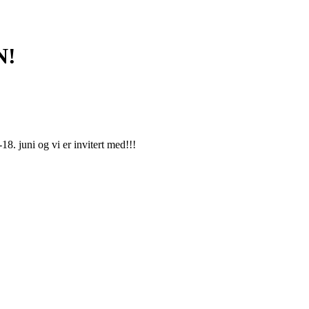
N!
8. juni og vi er invitert med!!!