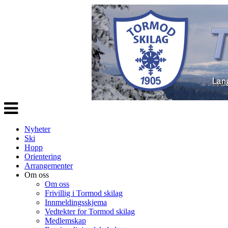
Veksle
navigasjon
Nyheter
Ski
Hopp
Orientering
Arrangementer
Om oss
Om oss
Frivillig i Tormod skilag
Innmeldingsskjema
Vedtekter for Tormod skilag
Medlemskap