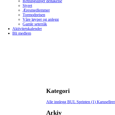
Retningslinjer deltakelse
Styret
Æresmedlemmer
Tormodprisen
Våre løyper og anlegg
Gamle seterråk
Aktivitetskalender
Bli medlem
Kategori
Alle innlegg
BUL Sprinten (1)
Karusellre
Arkiv