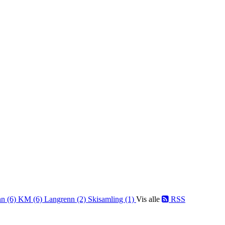
nn (6)
KM (6)
Langrenn (2)
Skisamling (1)
Vis alle
RSS