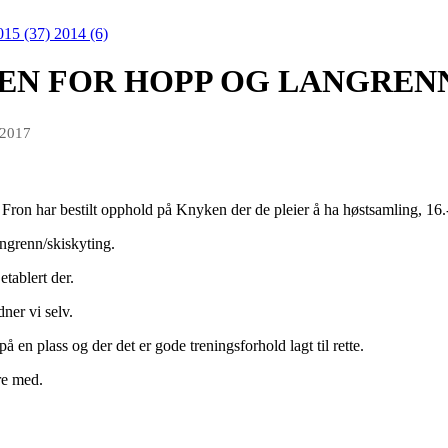
015 (37)
2014 (6)
EN FOR HOPP OG LANGREN
 2017
ron har bestilt opphold på Knyken der de pleier å ha høstsamling, 16.-1
angrenn/skiskyting.
etablert der.
ner vi selv.
på en plass og der det er gode treningsforhold lagt til rette.
re med.