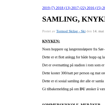
2019 (7)
2018 (13)
2017 (22)
2016 (15)
2
SAMLING, KNYK
Postet av
Tormod Skilag - Ski
den
14. mai
KNYKEN:
Noen hoppere og langrennsløpere fra Sør- F
Dette er et flott anlegg for både hopp og l
Det er overnatting på stadion i rom som er 
Dette koster 300/natt per person og mat ord
Dette er ei sosial samling der alle er samla 
Gi tilbakemelding på om
DU
ønsker å væ
SOMMERSKISKOLE, MERÅKER