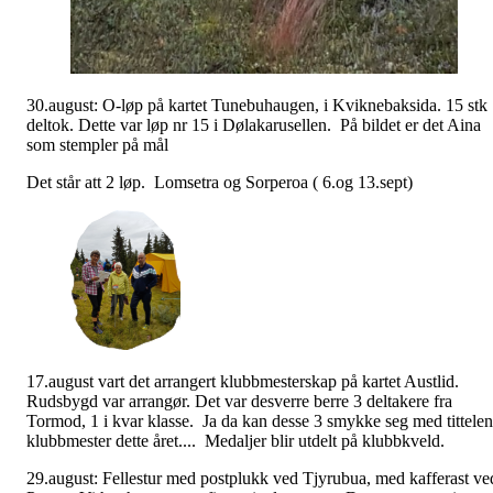
30.august: O-løp på kartet Tunebuhaugen, i Kviknebaksida. 15 stk
deltok. Dette var løp nr 15 i Dølakarusellen. På bildet er det Aina
som stempler på mål
Det står att 2 løp. Lomsetra og Sorperoa ( 6.og 13.sept)
17.august vart det arrangert klubbmesterskap på kartet Austlid.
Rudsbygd var arrangør. Det var desverre berre 3 deltakere fra
Tormod, 1 i kvar klasse. Ja da kan desse 3 smykke seg med tittelen
klubbmester dette året.... Medaljer blir utdelt på klubbkveld.
29.august: Fellestur med postplukk ved Tjyrubua, med kafferast ve