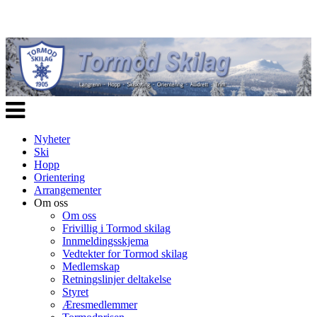
Veksle
navigasjon
Nyheter
Ski
Hopp
Orientering
Arrangementer
Om oss
Om oss
Frivillig i Tormod skilag
Innmeldingsskjema
Vedtekter for Tormod skilag
Medlemskap
Retningslinjer deltakelse
Styret
Æresmedlemmer