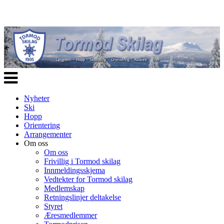
Veksle
navigasjon
Nyheter
Ski
Hopp
Orientering
Arrangementer
Om oss
Om oss
Frivillig i Tormod skilag
Innmeldingsskjema
Vedtekter for Tormod skilag
Medlemskap
Retningslinjer deltakelse
Styret
Æresmedlemmer