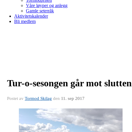
Tormodprisen
Våre løyper og anlegg
Gamle seterråk
Aktivitetskalender
Bli medlem
Tur-o-sesongen går mot slutten
Postet av
Tormod Skilag
den
11. sep 2017