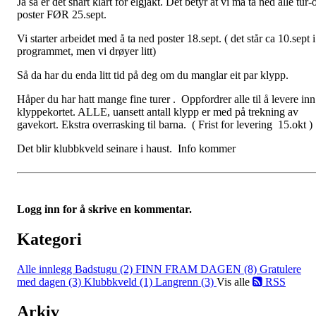
Ja så er det snart klart for elgjakt. Det betyr at vi må ta ned alle tur-
poster FØR 25.sept.
Vi starter arbeidet med å ta ned poster 18.sept. ( det står ca 10.sept i
programmet, men vi drøyer litt)
Så da har du enda litt tid på deg om du manglar eit par klypp.
Håper du har hatt mange fine turer . Oppfordrer alle til å levere inn
klyppekortet. ALLE, uansett antall klypp er med på trekning av
gavekort. Ekstra overrasking til barna. ( Frist for levering 15.okt )
Det blir klubbkveld seinare i haust. Info kommer
Logg inn for å skrive en kommentar.
Kategori
Alle innlegg
Badstugu (2)
FINN FRAM DAGEN (8)
Gratulere
med dagen (3)
Klubbkveld (1)
Langrenn (3)
Vis alle
RSS
Arkiv