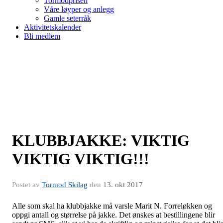
Tormodprisen
Våre løyper og anlegg
Gamle seterråk
Aktivitetskalender
Bli medlem
KLUBBJAKKE: VIKTIG
VIKTIG VIKTIG!!!
Postet av
Tormod Skilag
den
13. okt 2017
Alle som skal ha klubbjakke må varsle Marit N. Forreløkken og
oppgi antall og størrelse på jakke. Det ønskes at bestillingene blir