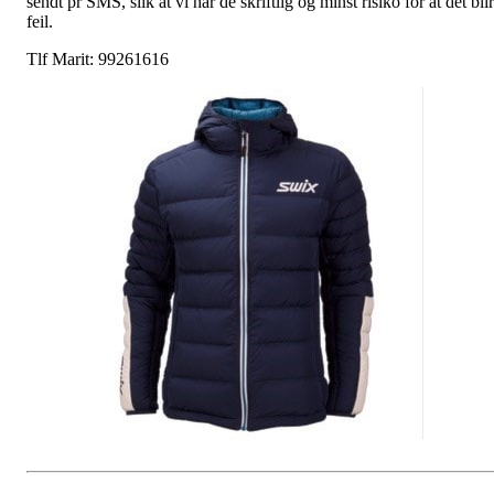
sendt pr SMS, slik at vi har de skriftlig og minst risiko for at det blir
feil.
Tlf Marit: 99261616