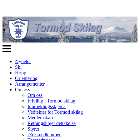
Veksle
navigasjon
Nyheter
Ski
Hopp
Orientering
Arrangementer
Om oss
Om oss
Frivillig i Tormod skilag
Innmeldingsskjema
Vedtekter for Tormod skilag
Medlemskap
Retningslinjer deltakelse
Styret
Æresmedlemmer