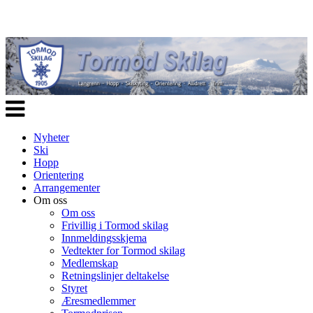
Veksle
navigasjon
Nyheter
Ski
Hopp
Orientering
Arrangementer
Om oss
Om oss
Frivillig i Tormod skilag
Innmeldingsskjema
Vedtekter for Tormod skilag
Medlemskap
Retningslinjer deltakelse
Styret
Æresmedlemmer