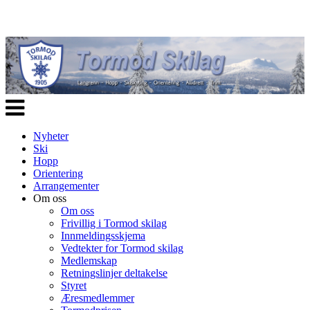
Veksle
navigasjon
Nyheter
Ski
Hopp
Orientering
Arrangementer
Om oss
Om oss
Frivillig i Tormod skilag
Innmeldingsskjema
Vedtekter for Tormod skilag
Medlemskap
Retningslinjer deltakelse
Styret
Æresmedlemmer