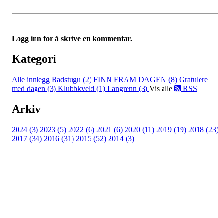
Logg inn for å skrive en kommentar.
Kategori
Alle innlegg
Badstugu (2)
FINN FRAM DAGEN (8)
Gratulere
med dagen (3)
Klubbkveld (1)
Langrenn (3)
Vis alle
RSS
Arkiv
2024 (3)
2023 (5)
2022 (6)
2021 (6)
2020 (11)
2019 (19)
2018 (23
2017 (34)
2016 (31)
2015 (52)
2014 (3)