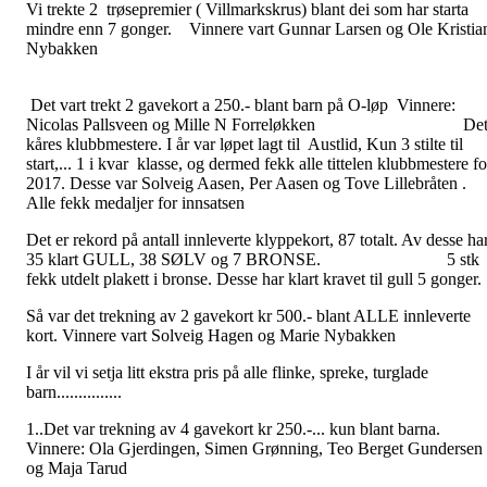
Vi trekte 2 trøsepremier ( Villmarkskrus) blant dei som har starta
mindre enn 7 gonger. Vinnere vart Gunnar Larsen og Ole Kristia
Nybakke
Det vart trekt 2 gavekort a 250.- blant barn på O-løp Vinnere:
Nicolas Pallsveen og Mille N Forreløkken De
kåres klubbmestere. I år var løpet lagt til Austlid, Kun 3 stilte til
start,... 1 i kvar klasse, og dermed fekk alle tittelen klubbmestere fo
2017. Desse var Solveig Aasen, Per Aasen og Tove Lillebråten .
Alle fekk medaljer for innsatsen
Det er rekord på antall innleverte klyppekort, 87 totalt. Av desse ha
35 klart GULL, 38 SØLV og 7 BRONSE. 5 stk
fekk utdelt plakett i bronse. Desse har klart kravet til gull 5 gonger.
Så var det trekning av 2 gavekort kr 500.- blant ALLE innleverte
kort. Vinnere vart Solveig Hagen og Marie Nybakken
I år vil vi setja litt ekstra pris på alle flinke, spreke, turglade
barn...............
1..Det var trekning av 4 gavekort kr 250.-... kun blant barna.
Vinnere: Ola Gjerdingen, Simen Grønning, Teo Berget Gundersen
og Maja Tarud