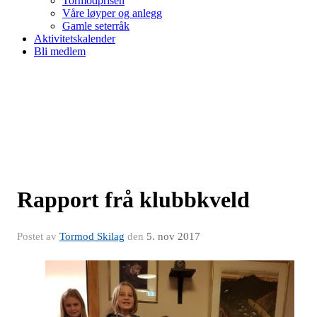
Tormodprisen
Våre løyper og anlegg
Gamle seterråk
Aktivitetskalender
Bli medlem
Rapport frå klubbkveld
Postet av
Tormod Skilag
den
5. nov 2017