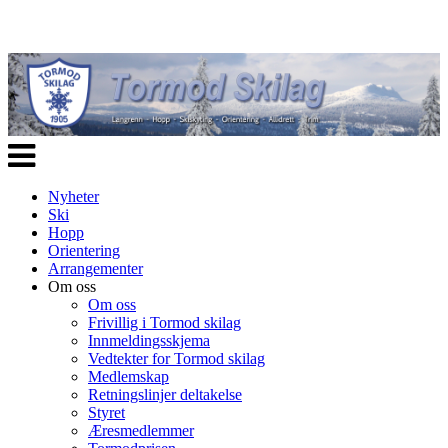
Veksle
navigasjon
Nyheter
Ski
Hopp
Orientering
Arrangementer
Om oss
Om oss
Frivillig i Tormod skilag
Innmeldingsskjema
Vedtekter for Tormod skilag
Medlemskap
Retningslinjer deltakelse
Styret
Æresmedlemmer