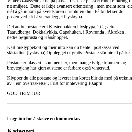
Vinter O-kassene er nå på plass. 10 stk er plassert rundt omkring i
nærmiljøet. Dette er ikkje avansert orientering , men meint som eit
mål å gå innom på kveldsturen / trimturen din. På bildet ser du
posten ved skiskytteranlegget i lysløypa.
Dei andre postane er i Kirstenbakken i lysløypa, Teigsætra,
Taarudberga, Dokkalykkja, Gapahuken, i Rovrunda , Åkroken ,
nedre Søljurusta og Hånåhoppet.
Kart m/klyppekort og meir info kan du hente i postkassa ved
skistadion (lysløypa) Opplegget er gratis. Postane står ute til påske.
Postane er plassert i sommerstier, men mange ivrige trimmere og
brøytegjeng har gjort at stiene er farbare også vinterstid.
Klypper du alle postane og leverer inn kortet blir du med på trekni
av " ein overraskelse". Frist for innlevering 10.april
GOD TRIMTUR
Logg inn for å skrive en kommentar.
Kategori