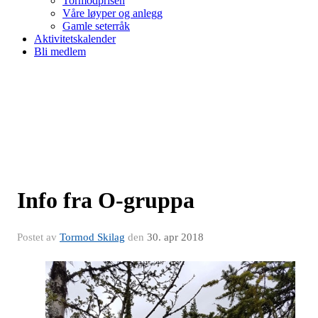
Tormodprisen
Våre løyper og anlegg
Gamle seterråk
Aktivitetskalender
Bli medlem
Info fra O-gruppa
Postet av
Tormod Skilag
den
30. apr 2018