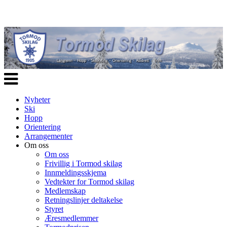
Veksle
navigasjon
Nyheter
Ski
Hopp
Orientering
Arrangementer
Om oss
Om oss
Frivillig i Tormod skilag
Innmeldingsskjema
Vedtekter for Tormod skilag
Medlemskap
Retningslinjer deltakelse
Styret
Æresmedlemmer