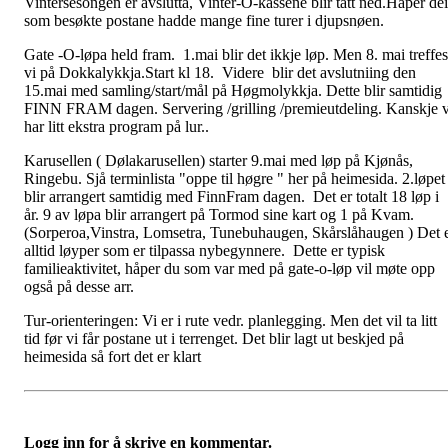
Vintersesongen er avslutta, Vinter-O-kassene blir tatt ned.Håper dei
som besøkte postane hadde mange fine turer i djupsnøen.
Gate -O-løpa held fram. 1.mai blir det ikkje løp. Men 8. mai treffes
vi på Dokkalykkja.Start kl 18. Videre blir det avslutniing den
15.mai med samling/start/mål på Høgmolykkja. Dette blir samtidig
FINN FRAM dagen. Servering /grilling /premieutdeling. Kanskje v
har litt ekstra program på lur..
Karusellen ( Dølakarusellen) starter 9.mai med løp på Kjønås,
Ringebu. Sjå terminlista "oppe til høgre " her på heimesida. 2.løpet
blir arrangert samtidig med FinnFram dagen. Det er totalt 18 løp i
år. 9 av løpa blir arrangert på Tormod sine kart og 1 på Kvam.
(Sorperoa,Vinstra, Lomsetra, Tunebuhaugen, Skårslåhaugen ) Det 
alltid løyper som er tilpassa nybegynnere. Dette er typisk
familieaktivitet, håper du som var med på gate-o-løp vil møte opp
også på desse arr.
Tur-orienteringen: Vi er i rute vedr. planlegging. Men det vil ta litt
tid før vi får postane ut i terrenget. Det blir lagt ut beskjed på
heimesida så fort det er klart
Logg inn for å skrive en kommentar.