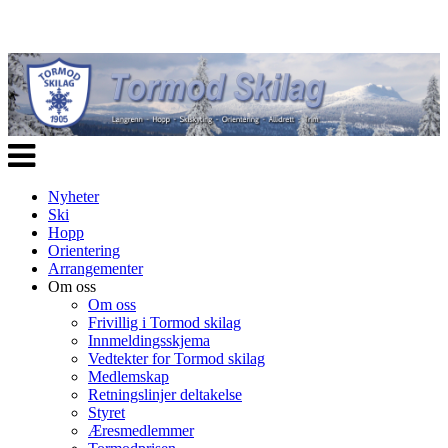
Veksle
navigasjon
Nyheter
Ski
Hopp
Orientering
Arrangementer
Om oss
Om oss
Frivillig i Tormod skilag
Innmeldingsskjema
Vedtekter for Tormod skilag
Medlemskap
Retningslinjer deltakelse
Styret
Æresmedlemmer