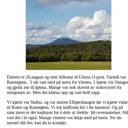
Datoen er 26.august og siste fellestur til Ukens O-post. Turmål var
Ramstjønn. 5 stk vart med på turen fra Vinstra, 1 kjørte via Slange
og gjekk inn til tjønna. Mange var nok skremt av ruskeværet fra
morgonen av. Men det klårna opp og vart heilt topp.
Vi kjørte via Skåbu, og var innom Elbjørshaugen før vi kjørte vidar
til Ruten og Ramstjønn. Vi tok kafferast her i fin haustsol. Og på
siste turen er det tradisjon for å dele ut /trekke litt overraskelser. Sli
vart det i år også. Mange vinnere var ikkje med på turen. Ser du
navnet ditt her, kan du ta kontakt.