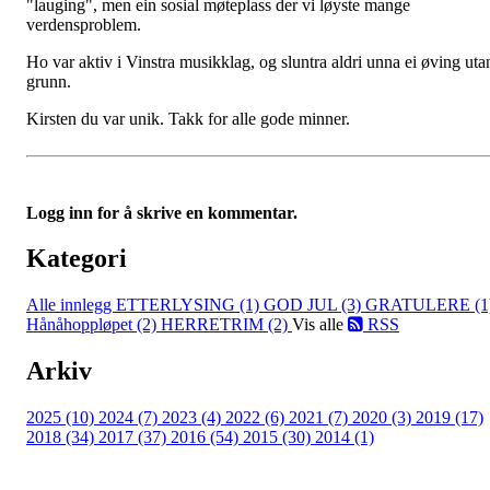
"lauging", men ein sosial møteplass der vi løyste mange
verdensproblem.
Ho var aktiv i Vinstra musikklag, og sluntra aldri unna ei øving uta
grunn.
Kirsten du var unik. Takk for alle gode minner.
Logg inn for å skrive en kommentar.
Kategori
Alle innlegg
ETTERLYSING (1)
GOD JUL (3)
GRATULERE (1
Hånåhoppløpet (2)
HERRETRIM (2)
Vis alle
RSS
Arkiv
2025 (10)
2024 (7)
2023 (4)
2022 (6)
2021 (7)
2020 (3)
2019 (17)
2018 (34)
2017 (37)
2016 (54)
2015 (30)
2014 (1)