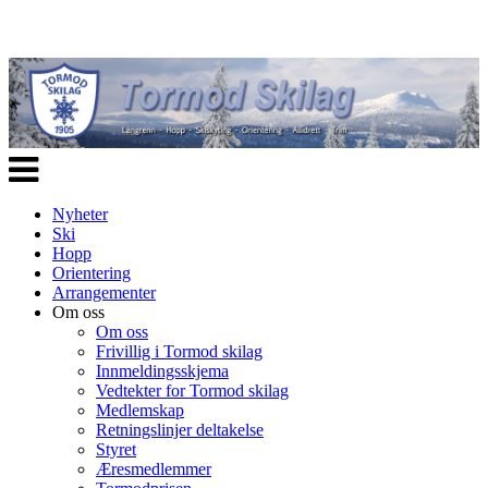
Veksle
navigasjon
Nyheter
Ski
Hopp
Orientering
Arrangementer
Om oss
Om oss
Frivillig i Tormod skilag
Innmeldingsskjema
Vedtekter for Tormod skilag
Medlemskap
Retningslinjer deltakelse
Styret
Æresmedlemmer