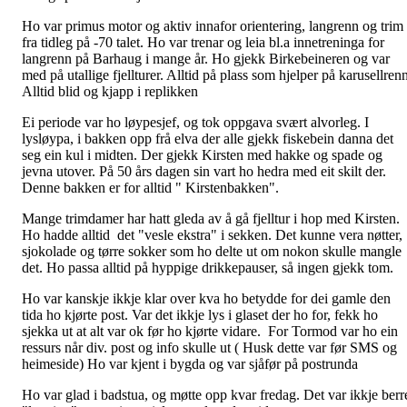
Ho var primus motor og aktiv innafor orientering, langrenn og trim
fra tidleg på -70 talet. Ho var trenar og leia bl.a innetreninga for
langrenn på Barhaug i mange år. Ho gjekk Birkebeineren og var
med på utallige fjellturer. Alltid på plass som hjelper på karusellren
Alltid blid og kjapp i replikken
Ei periode var ho løypesjef, og tok oppgava svært alvorleg. I
lysløypa, i bakken opp frå elva der alle gjekk fiskebein danna det
seg ein kul i midten. Der gjekk Kirsten med hakke og spade og
jevna utover. På 50 års dagen sin vart ho hedra med eit skilt der.
Denne bakken er for alltid " Kirstenbakken".
Mange trimdamer har hatt gleda av å gå fjelltur i hop med Kirsten.
Ho hadde alltid det "vesle ekstra" i sekken. Det kunne vera nøtter,
sjokolade og tørre sokker som ho delte ut om nokon skulle mangle
det. Ho passa alltid på hyppige drikkepauser, så ingen gjekk tom.
Ho var kanskje ikkje klar over kva ho betydde for dei gamle den
tida ho kjørte post. Var det ikkje lys i glaset der ho for, fekk ho
sjekka ut at alt var ok før ho kjørte vidare. For Tormod var ho ein
ressurs når div. post og info skulle ut ( Husk dette var før SMS og
heimeside) Ho var kjent i bygda og var sjåfør på postrunda
Ho var glad i badstua, og møtte opp kvar fredag. Det var ikkje berr