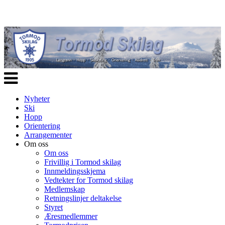
Veksle
navigasjon
Nyheter
Ski
Hopp
Orientering
Arrangementer
Om oss
Om oss
Frivillig i Tormod skilag
Innmeldingsskjema
Vedtekter for Tormod skilag
Medlemskap
Retningslinjer deltakelse
Styret
Æresmedlemmer