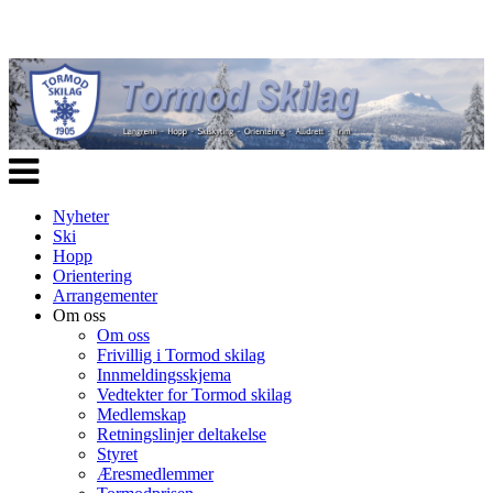
Veksle
navigasjon
Nyheter
Ski
Hopp
Orientering
Arrangementer
Om oss
Om oss
Frivillig i Tormod skilag
Innmeldingsskjema
Vedtekter for Tormod skilag
Medlemskap
Retningslinjer deltakelse
Styret
Æresmedlemmer