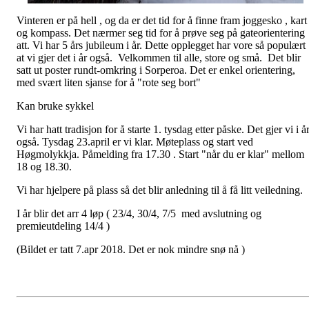
Vinteren er på hell , og da er det tid for å finne fram joggesko , kart
og kompass. Det nærmer seg tid for å prøve seg på gateorientering
att. Vi har 5 års jubileum i år. Dette opplegget har vore så populært
at vi gjer det i år også. Velkommen til alle, store og små. Det blir
satt ut poster rundt-omkring i Sorperoa. Det er enkel orientering,
med svært liten sjanse for å "rote seg bort"
Kan bruke sykkel
Vi har hatt tradisjon for å starte 1. tysdag etter påske. Det gjer vi i å
også. Tysdag 23.april er vi klar. Møteplass og start ved
Høgmolykkja. Påmelding fra 17.30 . Start "når du er klar" mellom
18 og 18.30.
Vi har hjelpere på plass så det blir anledning til å få litt veiledning.
I år blir det arr 4 løp ( 23/4, 30/4, 7/5 med avslutning og
premieutdeling 14/4 )
(Bildet er tatt 7.apr 2018. Det er nok mindre snø nå )