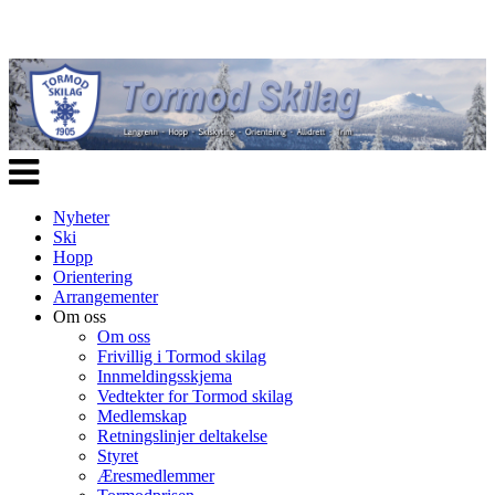
Veksle
navigasjon
Nyheter
Ski
Hopp
Orientering
Arrangementer
Om oss
Om oss
Frivillig i Tormod skilag
Innmeldingsskjema
Vedtekter for Tormod skilag
Medlemskap
Retningslinjer deltakelse
Styret
Æresmedlemmer