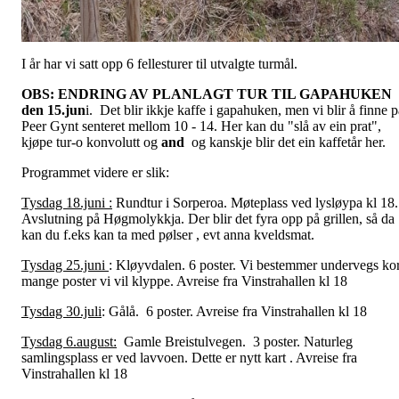
I år har vi satt opp 6 fellesturer til utvalgte turmål.
OBS: ENDRING AV PLANLAGT TUR TIL GAPAHUKEN
den 15.jun
i. Det blir ikkje kaffe i gapahuken, men vi blir å finne p
Peer Gynt senteret mellom 10 - 14. Her kan du "slå av ein prat",
kjøpe tur-o konvolutt og
and
og kanskje blir det ein kaffetår her.
Programmet videre er slik:
Tysdag 18.juni :
Rundtur i Sorperoa. Møteplass ved lysløypa kl 18.
Avslutning på Høgmolykkja. Der blir det fyra opp på grillen, så da
kan du f.eks kan ta med pølser , evt anna kveldsmat.
Tysdag 25.juni
: Kløyvdalen. 6 poster. Vi bestemmer undervegs ko
mange poster vi vil klyppe. Avreise fra Vinstrahallen kl 18
Tysdag 30.juli
: Gålå. 6 poster. Avreise fra Vinstrahallen kl 18
Tysdag 6.august:
Gamle Breistulvegen. 3 poster. Naturleg
samlingsplass er ved lavvoen. Dette er nytt kart . Avreise fra
Vinstrahallen kl 18