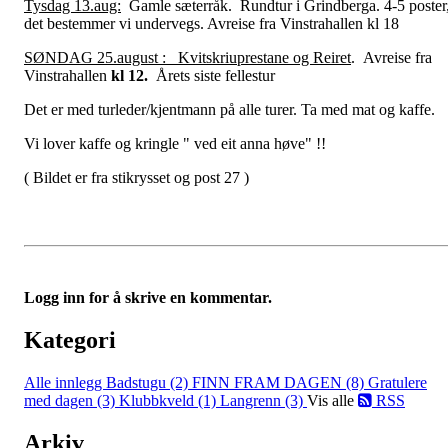
Tysdag 13.aug:
Gamle sæterråk. Rundtur i Grindberga. 4-5 poster
det bestemmer vi undervegs. Avreise fra Vinstrahallen kl 18
SØNDAG 25.august : Kvitskriuprestane og Reiret
. Avreise fra
Vinstrahallen
kl 12.
Årets siste fellestur
Det er med turleder/kjentmann på alle turer. Ta med mat og kaffe.
Vi lover kaffe og kringle " ved eit anna høve" !!
( Bildet er fra stikrysset og post 27 )
Logg inn for å skrive en kommentar.
Kategori
Alle innlegg
Badstugu (2)
FINN FRAM DAGEN (8)
Gratulere
med dagen (3)
Klubbkveld (1)
Langrenn (3)
Vis alle
RSS
Arkiv