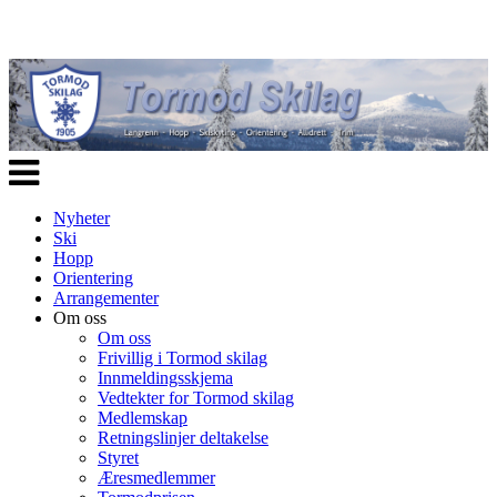
Veksle
navigasjon
Nyheter
Ski
Hopp
Orientering
Arrangementer
Om oss
Om oss
Frivillig i Tormod skilag
Innmeldingsskjema
Vedtekter for Tormod skilag
Medlemskap
Retningslinjer deltakelse
Styret
Æresmedlemmer