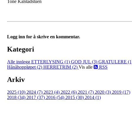
Tone Kalstadstuen
Logg inn for å skrive en kommentar.
Kategori
Alle innlegg
ETTERLYSING (1)
GOD JUL (3)
GRATULERE (1
Hånåhoppløpet (2)
HERRETRIM (2)
Vis alle
RSS
Arkiv
2025 (10)
2024 (7)
2023 (4)
2022 (6)
2021 (7)
2020 (3)
2019 (17)
2018 (34)
2017 (37)
2016 (54)
2015 (30)
2014 (1)