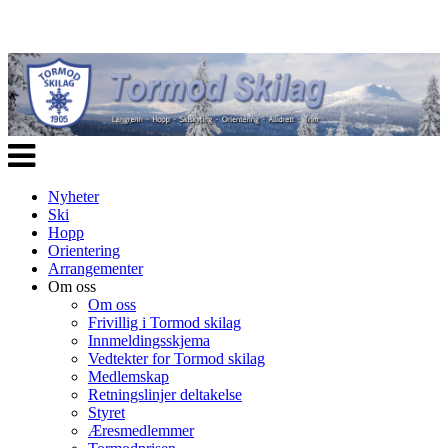
Veksle
navigasjon
Nyheter
Ski
Hopp
Orientering
Arrangementer
Om oss
Om oss
Frivillig i Tormod skilag
Innmeldingsskjema
Vedtekter for Tormod skilag
Medlemskap
Retningslinjer deltakelse
Styret
Æresmedlemmer