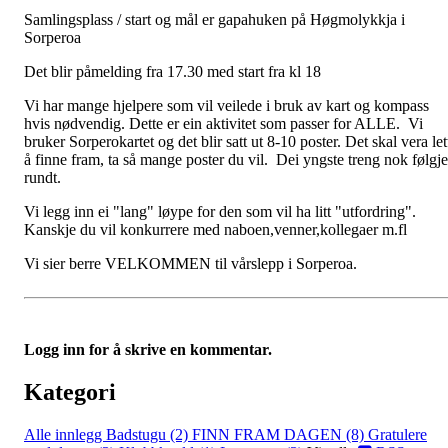
Samlingsplass / start og mål er gapahuken på Høgmolykkja i
Sorperoa
Det blir påmelding fra 17.30 med start fra kl 18
Vi har mange hjelpere som vil veilede i bruk av kart og kompass
hvis nødvendig. Dette er ein aktivitet som passer for ALLE. Vi
bruker Sorperokartet og det blir satt ut 8-10 poster. Det skal vera let
å finne fram, ta så mange poster du vil. Dei yngste treng nok følgje
rundt.
Vi legg inn ei "lang" løype for den som vil ha litt "utfordring".
Kanskje du vil konkurrere med naboen,venner,kollegaer m.fl
Vi sier berre VELKOMMEN til vårslepp i Sorperoa.
Logg inn for å skrive en kommentar.
Kategori
Alle innlegg
Badstugu (2)
FINN FRAM DAGEN (8)
Gratulere