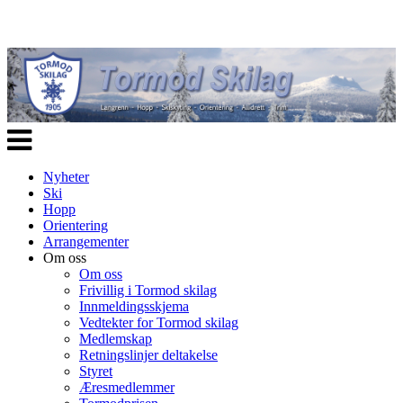
Veksle
navigasjon
Nyheter
Ski
Hopp
Orientering
Arrangementer
Om oss
Om oss
Frivillig i Tormod skilag
Innmeldingsskjema
Vedtekter for Tormod skilag
Medlemskap
Retningslinjer deltakelse
Styret
Æresmedlemmer