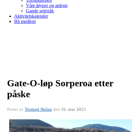
Tormodprisen
Våre løyper og anlegg
Gamle seterråk
Aktivitetskalender
Bli medlem
Gate-O-løp Sorperoa etter
påske
Postet av
Tormod Skilag
den
16. mar 2023