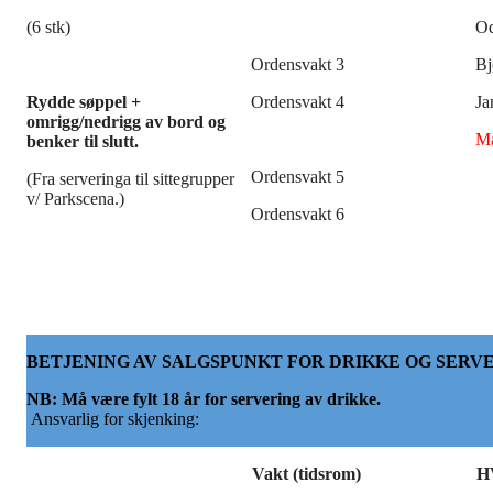
(6 stk)
Od
Ordensvakt 3
Bj
Rydde søppel +
Ordensvakt 4
Ja
omrigg/nedrigg av bord og
Ma
benker til slutt.
Ordensvakt 5
(Fra serveringa til sittegrupper
v/ Parkscena.)
Ordensvakt 6
BETJENING AV SALGSPUNKT FOR DRIKKE OG SERV
NB: Må være fylt 18 år for servering av drikke.
Ansvarlig for skjenking:
Vakt (tidsrom)
H