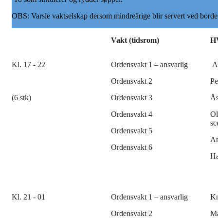
OBS: Varsle vaktselskap dersom mindreårige blir servert ved borde
Vakt (tidsrom)
H
Kl. 17 - 22
Ordensvakt 1 – ansvarlig
At
Ordensvakt 2
Pe
(6 stk)
Ordensvakt 3
Ås
Ordensvakt 4
Ol
sc
Ordensvakt 5
An
Ordensvakt 6
Ha
Kl. 21 - 01
Ordensvakt 1 – ansvarlig
Kn
Ordensvakt 2
Ma