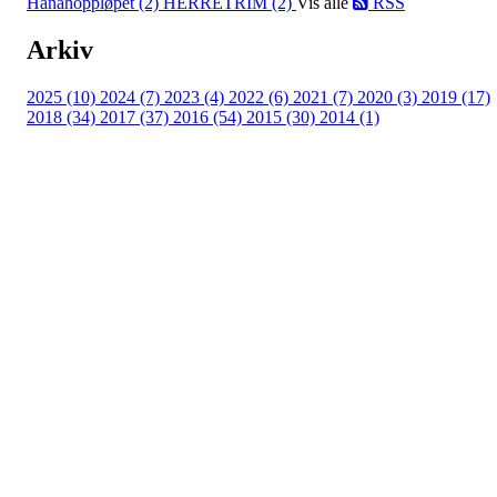
Hånåhoppløpet (2)
HERRETRIM (2)
Vis alle
RSS
Arkiv
2025 (10)
2024 (7)
2023 (4)
2022 (6)
2021 (7)
2020 (3)
2019 (17)
2018 (34)
2017 (37)
2016 (54)
2015 (30)
2014 (1)