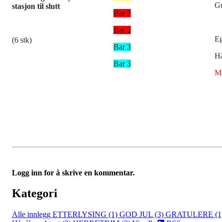
G
stasjon til slutt
Bar 2
Bar 2
Eg
(6 stk)
Bar 3
H
Bar 3
Ma
Logg inn for å skrive en kommentar.
Kategori
Alle innlegg
ETTERLYSING (1)
GOD JUL (3)
GRATULERE (1