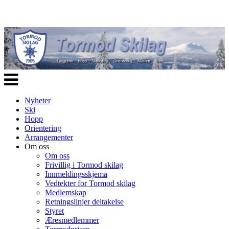
Veksle
navigasjon
Nyheter
Ski
Hopp
Orientering
Arrangementer
Om oss
Om oss
Frivillig i Tormod skilag
Innmeldingsskjema
Vedtekter for Tormod skilag
Medlemskap
Retningslinjer deltakelse
Styret
Æresmedlemmer