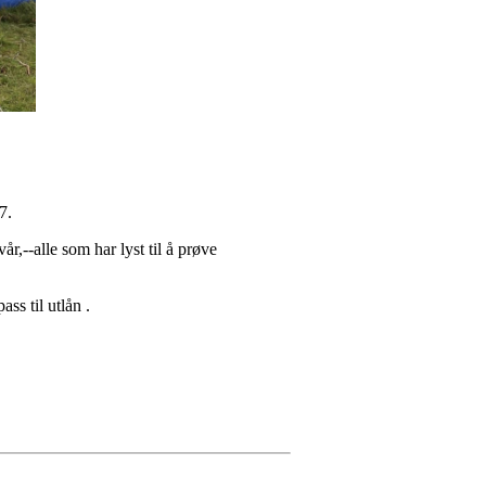
7.
vår,--alle som har lyst til å prøve
ss til utlån .