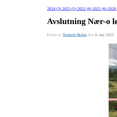
2024 (3)
2023 (5)
2022 (6)
2021 (6)
2020
Avslutning Nær-o l
Postet av
Tormod Skilag
den
4. sep 2023