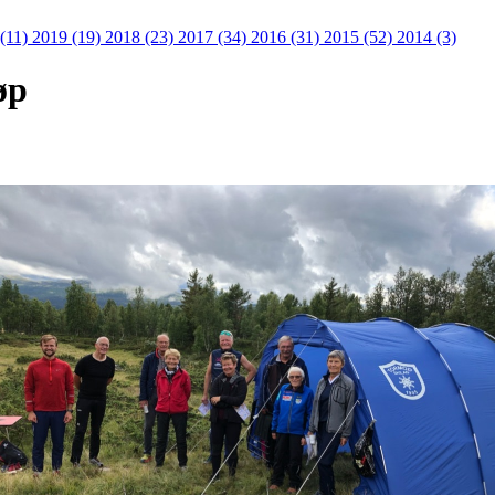
 (11)
2019 (19)
2018 (23)
2017 (34)
2016 (31)
2015 (52)
2014 (3)
øp