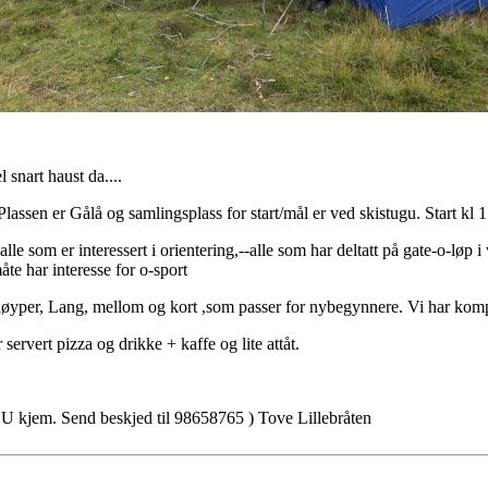
 snart haust da....
. Plassen er Gålå og samlingsplass for start/mål er ved skistugu. Start kl 1
alle som er interessert i orientering,--alle som har deltatt på gate-o-løp i 
åte har interesse for o-sport
løyper, Lang, mellom og kort ,som passer for nybegynnere. Vi har kompa
 servert pizza og drikke + kaffe og lite attåt.
 DU kjem. Send beskjed til 98658765 ) Tove Lillebråten