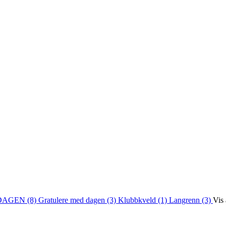
DAGEN (8)
Gratulere med dagen (3)
Klubbkveld (1)
Langrenn (3)
Vis 