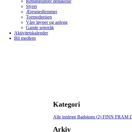
Retningslinjer deltakelse
Styret
Æresmedlemmer
Tormodprisen
Våre løyper og anlegg
Gamle seterråk
Aktivitetskalender
Bli medlem
Kategori
Alle innlegg
Badstugu (2)
FINN FRAM 
Arkiv