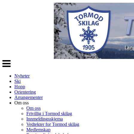
Veksle
navigasjon
Nyheter
Ski
Hopp
Orientering
Arrangementer
Om oss
Om oss
Frivillig i Tormod skilag
Innmeldingsskjema
Vedtekter for Tormod skilag
Medlemskap