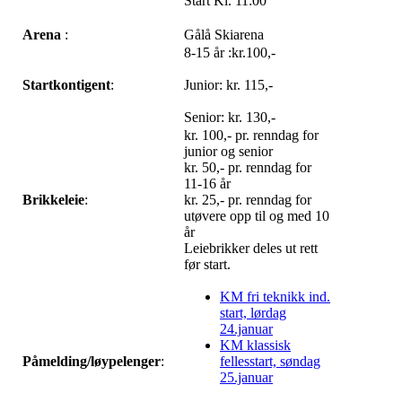
Start Kl. 11:00
Arena
:
Gålå Skiarena
8-15 år :kr.100,-
Startkontigent
:
Junior: kr. 115,-
Senior: kr. 130,-
kr. 100,- pr. renndag for
junior og senior
kr. 50,- pr. renndag for
11-16 år
Brikkeleie
:
kr. 25,- pr. renndag for
utøvere opp til og med 10
år
Leiebrikker deles ut rett
før start.
KM fri teknikk ind.
start, lørdag
24.januar
KM klassisk
Påmelding/løypelenger
:
fellesstart, søndag
25.januar