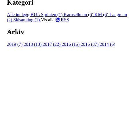
Kategori
Alle innlegg
BUL Sprinten (1)
Karusellrenn (6)
KM (6)
Langrenn
(2)
Skisamling (1)
Vis alle
RSS
Arkiv
2019 (7)
2018 (13)
2017 (22)
2016 (15)
2015 (37)
2014 (6)