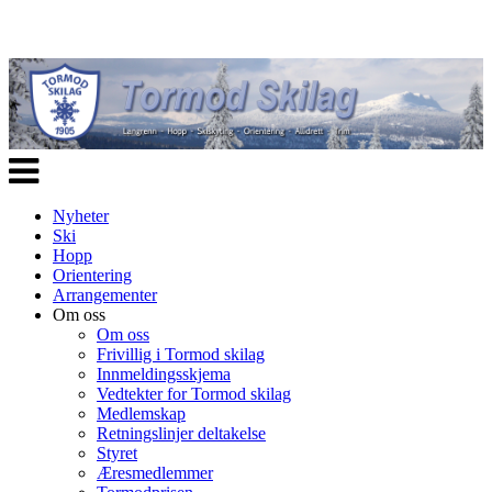
Veksle
navigasjon
Nyheter
Ski
Hopp
Orientering
Arrangementer
Om oss
Om oss
Frivillig i Tormod skilag
Innmeldingsskjema
Vedtekter for Tormod skilag
Medlemskap
Retningslinjer deltakelse
Styret
Æresmedlemmer