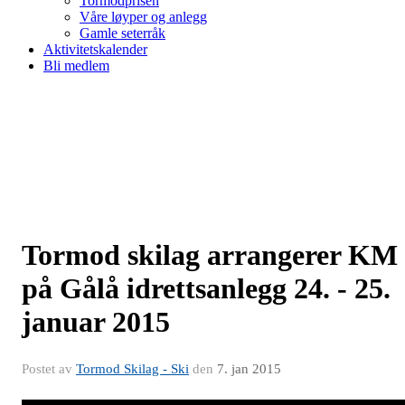
Tormodprisen
Våre løyper og anlegg
Gamle seterråk
Aktivitetskalender
Bli medlem
Tormod skilag arrangerer KM
på Gålå idrettsanlegg 24. - 25.
januar 2015
Postet av
Tormod Skilag - Ski
den
7. jan 2015