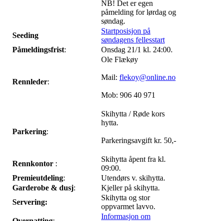
NB! Det er egen
påmelding for lørdag og
søndag.
Startposisjon på
Seeding
søndagens fellesstart
Påmeldingsfrist
:
Onsdag 21/1 kl. 24:00.
Ole Flækøy
Mail:
flekoy@online.no
Rennleder
:
Mob: 906 40 971
Skihytta / Røde kors
hytta.
Parkering
:
Parkeringsavgift kr. 50,-
Skihytta åpent fra kl.
Rennkontor
:
09:00.
Premieutdeling
:
Utendørs v. skihytta.
Garderobe & dusj
:
Kjeller på skihytta.
Skihytta og stor
Servering:
oppvarmet lavvo.
Informasjon om
Overnatting
: