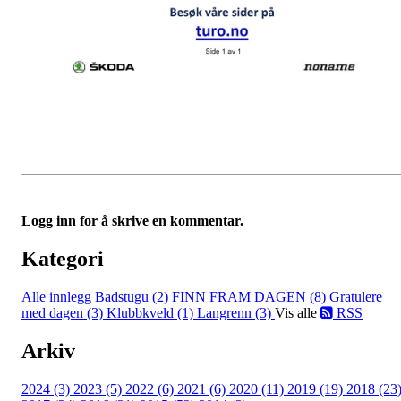
Logg inn for å skrive en kommentar.
Kategori
Alle innlegg
Badstugu (2)
FINN FRAM DAGEN (8)
Gratulere
med dagen (3)
Klubbkveld (1)
Langrenn (3)
Vis alle
RSS
Arkiv
2024 (3)
2023 (5)
2022 (6)
2021 (6)
2020 (11)
2019 (19)
2018 (23