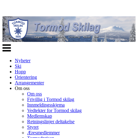
Veksle
navigasjon
Nyheter
Ski
Hopp
Orientering
Arrangementer
Om oss
Om oss
Frivillig i Tormod skilag
Innmeldingsskjema
Vedtekter for Tormod skilag
Medlemskap
Retningslinjer deltakelse
Styret
Æresmedlemmer