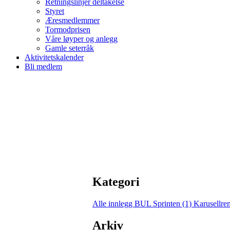
Retningslinjer deltakelse
Styret
Æresmedlemmer
Tormodprisen
Våre løyper og anlegg
Gamle seterråk
Aktivitetskalender
Bli medlem
Kategori
Alle innlegg
BUL Sprinten (1)
Karusellre
Arkiv