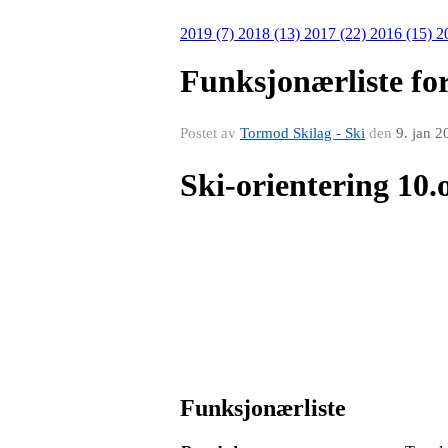
2019 (7)
2018 (13)
2017 (22)
2016 (15)
2
Funksjonærliste fo
Postet av
Tormod Skilag - Ski
den
9. jan 2
Ski-orientering 10.
FREDAG 9.jan fra kl. 17:00 vil det
Alle andre er og velkomne for å «or
Funksjonærliste