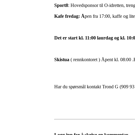
Sport8
: Hovedsponsor til O-idretten, tren
Kafe fredag: Å
pen fra 17:00, kaffe og lite 
Det er start kl. 11:00 laurdag og kl. 10:
Skistua
( rennkontoret ) Åpent kl. 08:00 
Har du spørsmål kontakt Trond G (909 93 
Logg inn for å skrive en kommentar.