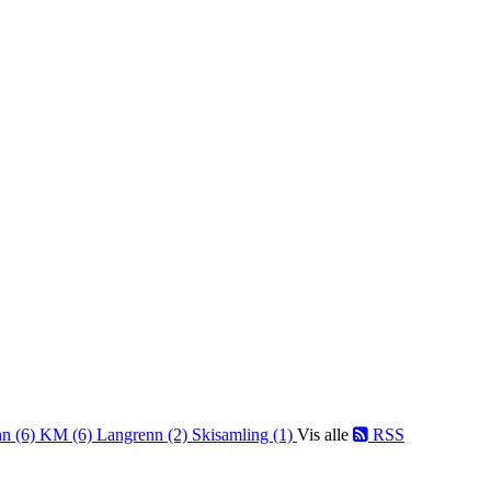
nn (6)
KM (6)
Langrenn (2)
Skisamling (1)
Vis alle
RSS