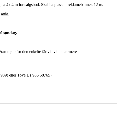
g ca 4x 4 m for salgsbod. Skal ha plass til reklamebanner, 12 m.
attåt.
00 søndag.
.Frammøte for den enkelte får vi avtale nærmere
939) eller Tove L ( 986 58765)