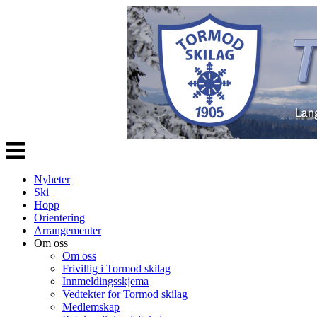
Veksle
navigasjon
Nyheter
Ski
Hopp
Orientering
Arrangementer
Om oss
Om oss
Frivillig i Tormod skilag
Innmeldingsskjema
Vedtekter for Tormod skilag
Medlemskap