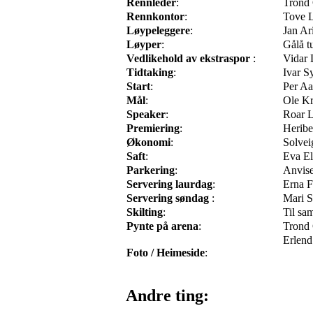
Rennleder
:
Trond 
Rennkontor
:
Tove L
Løypeleggere
:
Jan Ar
Løyper
:
Gålå t
Vedlikehold av ekstraspor
:
Vidar 
Tidtaking
:
Ivar Sy
Start
:
Per Aa
Mål
:
Ole Kr
Speaker
:
Roar L
Premiering
:
Heribe
Økonomi
:
Solvei
Saft
:
Eva El
Parkering
:
Anvise
Servering laurdag
:
Erna F
Servering søndag
:
Mari S
Skilting
:
Til sa
Pynte på arena
:
Trond 
Erlend
Foto / Heimeside
:
Andre ting: