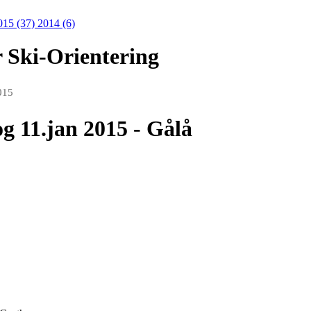
015 (37)
2014 (6)
r Ski-Orientering
015
og 11.jan 2015 - Gålå
 bli gitt info spes for start/mål på SKISTUA.
ientre» seg litt før løpet.