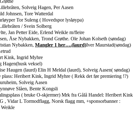
Grøthe
illebråten, Solveig Hagen, Per Aasen
ild Johnsen, Tore Watterdal
urløyper Tor Suleng ( Hovedspor lysløypa)
Lillebråten / Svein Solberg
lte, Jan Petter Eide, Erlend Weikle m/fleire
sen, Åse Nybakken, Trond Grøthe. Ole Johan Kolseth (søndag)
istian Nybakken,
Mangler 1 her….(laurd)
Iver Maurstad(søndag)
etrud
rt Kink, Ingrid Myhre
g Hagen(husk veksel)
ise Haugen (laurd) Elin H Meldal (laurd), Solveig Aasen( søndag)
 plass: Heribert Kink, Ingrid Myhre ( Rekk det før premiering !?)
uruheim, Solveig Aasen
ynnøve Slåen, Bente Kongsli
mlingsplass ( bruke O-skjermer) Mrk fra Gålå Handel: Heribert Kink
G , Vidar L
Tormodflagg, Norsk flagg mm, +sponsorbanner :
 Weikle