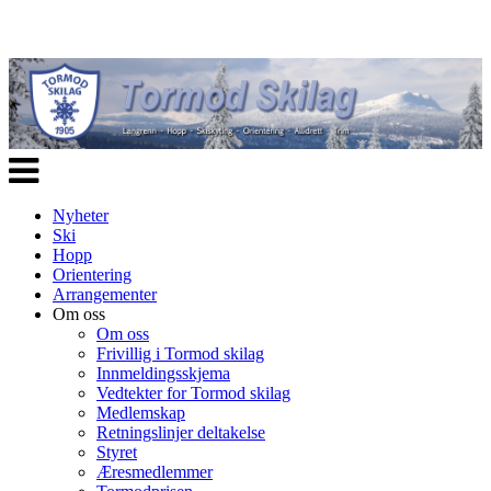
Veksle
navigasjon
Nyheter
Ski
Hopp
Orientering
Arrangementer
Om oss
Om oss
Frivillig i Tormod skilag
Innmeldingsskjema
Vedtekter for Tormod skilag
Medlemskap
Retningslinjer deltakelse
Styret
Æresmedlemmer