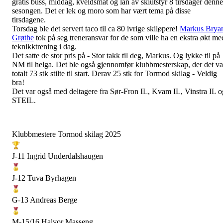
gratis buss, middag, kveldsmat og lån av skiutstyr 8 tirsdager denne
sesongen. Det er lek og moro som har vært tema på disse
tirsdagene.
Torsdag ble det servert taco til ca 80 ivrige skiløpere!
Markus Brya
Grøthe
tok på seg treneransvar for de som ville ha en ekstra økt me
teknikktrening i dag.
Det satte de stor pris på - Stor takk til deg, Markus. Og lykke til på
NM til helga. Det ble også gjennomfør klubbmesterskap, der det va
totalt 73 stk stilte til start. Derav 25 stk for Tormod skilag - Veldig
bra!
Det var også med deltagere fra Sør-Fron IL, Kvam IL, Vinstra IL o
STEIL.
Klubbmestere Tormod skilag 2025
J-11 Ingrid Underdalshaugen
J-12 Tuva Byrhagen
G-13 Andreas Berge
M-15/16 Halvor Masseng