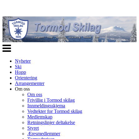
Veksle
navigasjon
Nyheter
Ski
Hopp
Orientering
Arrangementer
Om oss
Om oss
Frivillig i Tormod skilag
Innmeldingsskjema
Vedtekter for Tormod skilag
Medlemskap
Retningslinjer deltakelse
Styret
Æresmedlemmer