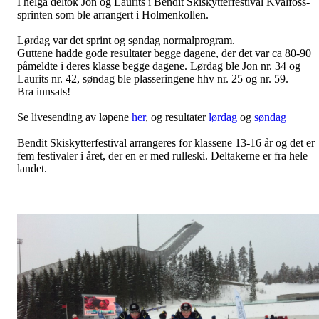
I helga deltok Jon og Laurits i Bendit Skiskytterfestival Kvalfoss-
sprinten som ble arrangert i Holmenkollen.
Lørdag var det sprint og søndag normalprogram.
Guttene hadde gode resultater begge dagene, der det var ca 80-90
påmeldte i deres klasse begge dagene. Lørdag ble Jon nr. 34 og
Laurits nr. 42, søndag ble plasseringene hhv nr. 25 og nr. 59.
Bra innsats!
Se livesending av løpene
her
, og resultater
lørdag
og
søndag
Bendit Skiskytterfestival arrangeres for klassene 13-16 år og det er
fem festivaler i året, der en er med rulleski. Deltakerne er fra hele
landet.