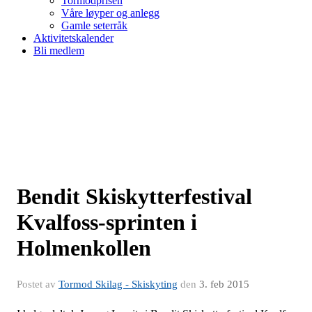
Tormodprisen
Våre løyper og anlegg
Gamle seterråk
Aktivitetskalender
Bli medlem
Bendit Skiskytterfestival
Kvalfoss-sprinten i
Holmenkollen
Postet av
Tormod Skilag - Skiskyting
den
3. feb 2015