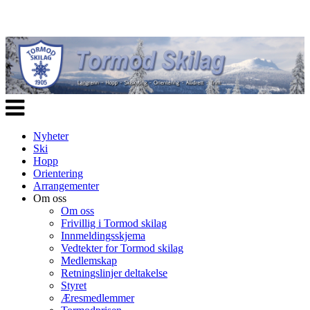
Veksle
navigasjon
Nyheter
Ski
Hopp
Orientering
Arrangementer
Om oss
Om oss
Frivillig i Tormod skilag
Innmeldingsskjema
Vedtekter for Tormod skilag
Medlemskap
Retningslinjer deltakelse
Styret
Æresmedlemmer