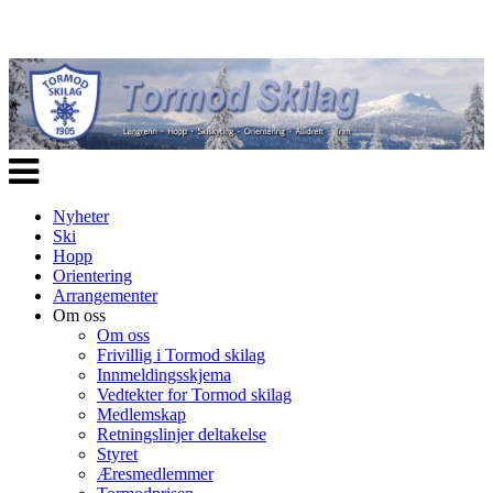
Veksle
navigasjon
Nyheter
Ski
Hopp
Orientering
Arrangementer
Om oss
Om oss
Frivillig i Tormod skilag
Innmeldingsskjema
Vedtekter for Tormod skilag
Medlemskap
Retningslinjer deltakelse
Styret
Æresmedlemmer