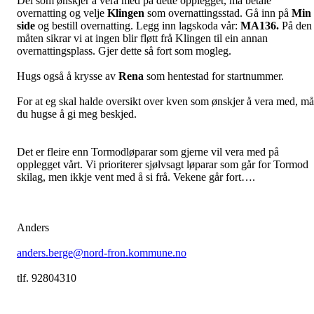
Dei som ønskjer å vera med på dette opplegget, må betale
overnatting og velje
Klingen
som overnattingsstad. Gå inn på
Min
side
og bestill overnatting. Legg inn lagskoda vår:
MA136.
På den
måten sikrar vi at ingen blir fløtt frå Klingen til ein annan
overnattingsplass. Gjer dette så fort som mogleg.
Hugs også å krysse av
Rena
som hentestad for startnummer.
For at eg skal halde oversikt over kven som ønskjer å vera med, må
du hugse å gi meg beskjed.
Det er fleire enn Tormodløparar som gjerne vil vera med på
opplegget vårt. Vi prioriterer sjølvsagt løparar som går for Tormod
skilag, men ikkje vent med å si frå. Vekene går fort….
Anders
anders.berge@nord-fron.kommune.no
tlf. 92804310