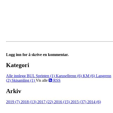
Logg inn for å skrive en kommentar.
Kategori
Alle innlegg
BUL Sprinten (1)
Karusellrenn (6)
KM (6)
Langrenn
(2)
Skisamling (1)
Vis alle
RSS
Arkiv
2019 (7)
2018 (13)
2017 (22)
2016 (15)
2015 (37)
2014 (6)