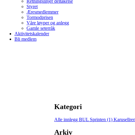
Retningslinjer deltakelse
Styret
Æresmedlemmer
Tormodprisen
Våre løyper og anlegg
Gamle seterråk
Aktivitetskalender
Bli medlem
Kategori
Alle innlegg
BUL Sprinten (1)
Karusellre
Arkiv