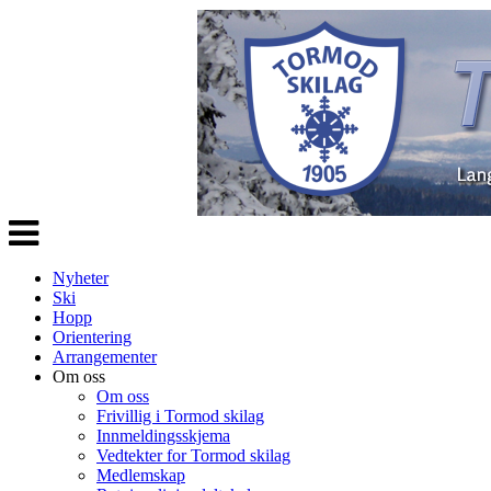
Veksle
navigasjon
Nyheter
Ski
Hopp
Orientering
Arrangementer
Om oss
Om oss
Frivillig i Tormod skilag
Innmeldingsskjema
Vedtekter for Tormod skilag
Medlemskap