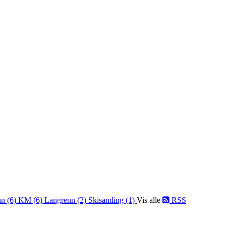
nn (6)
KM (6)
Langrenn (2)
Skisamling (1)
Vis alle
RSS