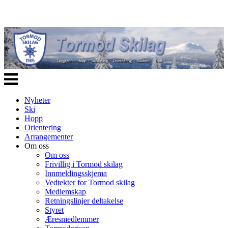
Veksle
navigasjon
Nyheter
Ski
Hopp
Orientering
Arrangementer
Om oss
Om oss
Frivillig i Tormod skilag
Innmeldingsskjema
Vedtekter for Tormod skilag
Medlemskap
Retningslinjer deltakelse
Styret
Æresmedlemmer