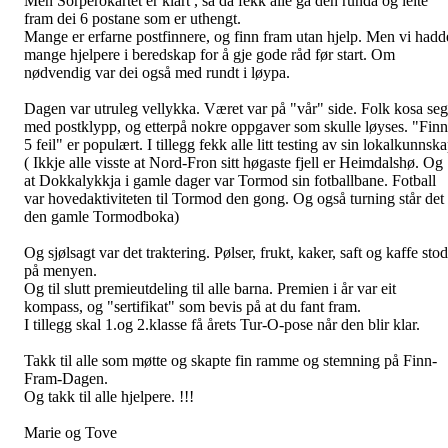
Men Sorperokartet er klart , så da fekk alle gå den runda og leite
fram dei 6 postane som er uthengt.
Mange er erfarne postfinnere, og finn fram utan hjelp. Men vi hadd
mange hjelpere i beredskap for å gje gode råd før start. Om
nødvendig var dei også med rundt i løypa.
Dagen var utruleg vellykka. Været var på "vår" side. Folk kosa seg
med postklypp, og etterpå nokre oppgaver som skulle løyses. "Finn
5 feil" er populært. I tillegg fekk alle litt testing av sin lokalkunnsk
( Ikkje alle visste at Nord-Fron sitt høgaste fjell er Heimdalshø. Og
at Dokkalykkja i gamle dager var Tormod sin fotballbane. Fotball
var hovedaktiviteten til Tormod den gong. Og også turning står det 
den gamle Tormodboka)
Og sjølsagt var det traktering. Pølser, frukt, kaker, saft og kaffe stod
på menyen.
Og til slutt premieutdeling til alle barna. Premien i år var eit
kompass, og "sertifikat" som bevis på at du fant fram.
I tillegg skal 1.og 2.klasse få årets Tur-O-pose når den blir klar.
Takk til alle som møtte og skapte fin ramme og stemning på Finn-
Fram-Dagen.
Og takk til alle hjelpere. !!!
Marie og Tove