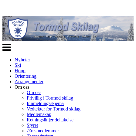
Veksle
navigasjon
Nyheter
Ski
Hopp
Orientering
Arrangementer
Om oss
Om oss
Frivillig i Tormod skilag
Innmeldingsskjema
Vedtekter for Tormod skilag
Medlemskap
Retningslinjer deltakelse
Styret
Æresmedlemmer