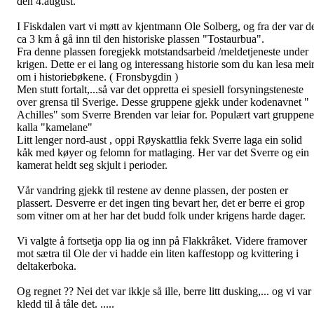
den 4.august.
I Fiskdalen vart vi møtt av kjentmann Ole Solberg, og fra der var d
ca 3 km å gå inn til den historiske plassen "Tostaurbua".
Fra denne plassen foregjekk motstandsarbeid /meldetjeneste under
krigen. Dette er ei lang og interessang historie som du kan lesa mei
om i historiebøkene. ( Fronsbygdin )
Men stutt fortalt,...så var det oppretta ei spesiell forsyningsteneste
over grensa til Sverige. Desse gruppene gjekk under kodenavnet "
Achilles" som Sverre Brenden var leiar for. Populært vart gruppene
kalla "kamelane"
Litt lenger nord-aust , oppi Røyskattlia fekk Sverre laga ein solid
kåk med køyer og felomn for matlaging. Her var det Sverre og ein
kamerat heldt seg skjult i perioder.
Vår vandring gjekk til restene av denne plassen, der posten er
plassert. Desverre er det ingen ting bevart her, det er berre ei grop
som vitner om at her har det budd folk under krigens harde dager.
Vi valgte å fortsetja opp lia og inn på Flakkråket. Videre framover
mot sætra til Ole der vi hadde ein liten kaffestopp og kvittering i
deltakerboka.
Og regnet ?? Nei det var ikkje så ille, berre litt dusking,... og vi var
kledd til å tåle det. .....