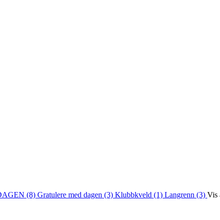
DAGEN (8)
Gratulere med dagen (3)
Klubbkveld (1)
Langrenn (3)
Vis 