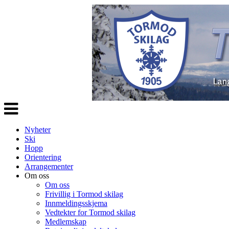
Veksle
navigasjon
Nyheter
Ski
Hopp
Orientering
Arrangementer
Om oss
Om oss
Frivillig i Tormod skilag
Innmeldingsskjema
Vedtekter for Tormod skilag
Medlemskap