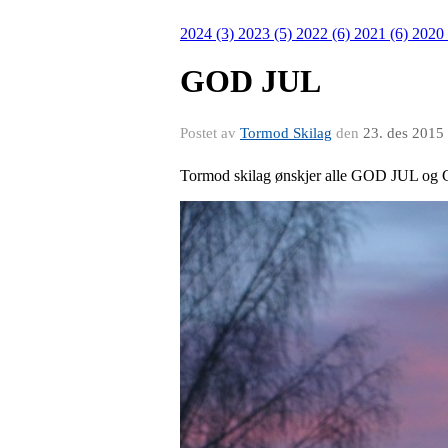
2024 (3)
2023 (5)
2022 (6)
2021 (6)
2020
GOD JUL
Postet av
Tormod Skilag
den
23. des 2015
Tormod skilag ønskjer alle GOD JUL