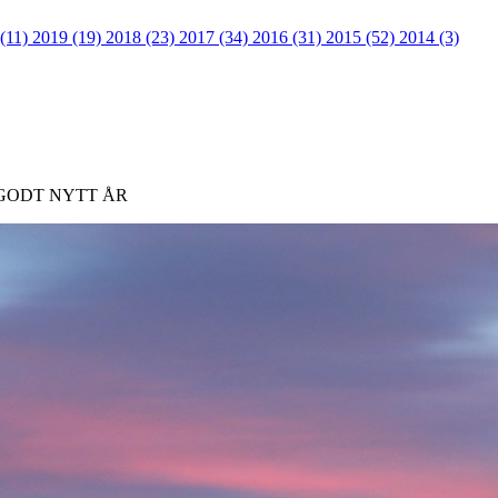
 (11)
2019 (19)
2018 (23)
2017 (34)
2016 (31)
2015 (52)
2014 (3)
 og GODT NYTT ÅR