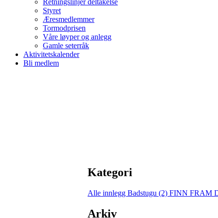
Retningslinjer deltakelse
Styret
Æresmedlemmer
Tormodprisen
Våre løyper og anlegg
Gamle seterråk
Aktivitetskalender
Bli medlem
Kategori
Alle innlegg
Badstugu (2)
FINN FRAM 
Arkiv