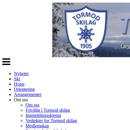
Veksle
navigasjon
Nyheter
Ski
Hopp
Orientering
Arrangementer
Om oss
Om oss
Frivillig i Tormod skilag
Innmeldingsskjema
Vedtekter for Tormod skilag
Medlemskap