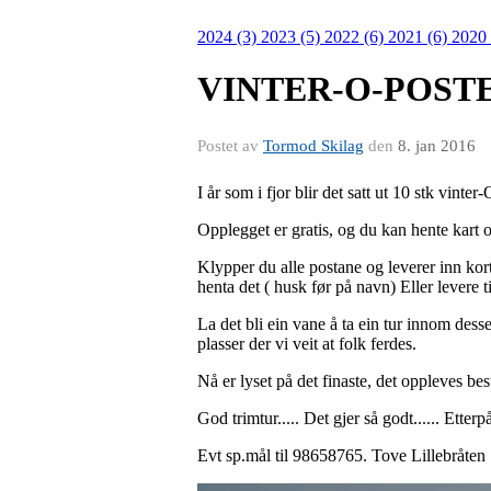
2024 (3)
2023 (5)
2022 (6)
2021 (6)
2020
VINTER-O-POST
Postet av
Tormod Skilag
den
8. jan 2016
I år som i fjor blir det satt ut 10 stk vinte
Opplegget er gratis, og du kan hente kart 
Klypper du alle postane og leverer inn kort
henta det ( husk før på navn) Eller levere 
La det bli ein vane å ta ein tur innom desse
plasser der vi veit at folk ferdes.
Nå er lyset på det finaste, det oppleves best
God trimtur..... Det gjer så godt...... Etterp
Evt sp.mål til 98658765. Tove Lillebråten