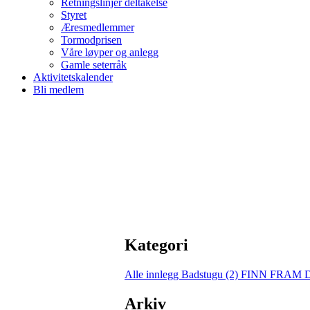
Retningslinjer deltakelse
Styret
Æresmedlemmer
Tormodprisen
Våre løyper og anlegg
Gamle seterråk
Aktivitetskalender
Bli medlem
Kategori
Alle innlegg
Badstugu (2)
FINN FRAM 
Arkiv