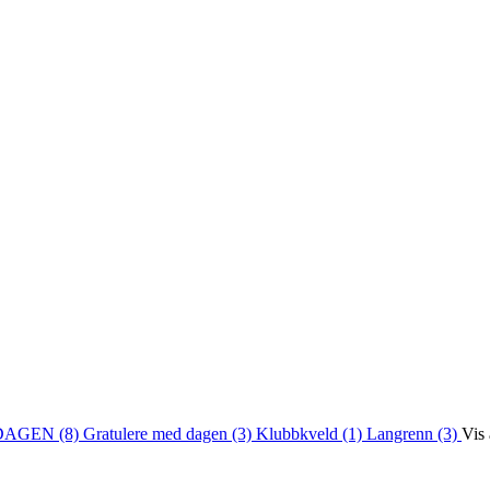
DAGEN (8)
Gratulere med dagen (3)
Klubbkveld (1)
Langrenn (3)
Vis 