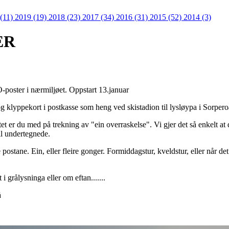
 (11)
2019 (19)
2018 (23)
2017 (34)
2016 (31)
2015 (52)
2014 (3)
ER
r-O-poster i nærmiljøet. Oppstart 13.januar
og klyppekort i postkasse som heng ved skistadion til lysløypa i Sorpero
et er du med på trekning av "ein overraskelse". Vi gjer det så enkelt at
til undertegnede.
 postane. Ein, eller fleire gonger. Formiddagstur, kveldstur, eller når det
 i grålysninga eller om eftan.......
å