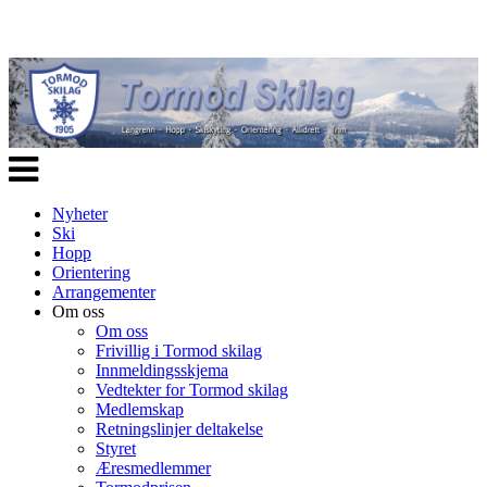
Veksle
navigasjon
Nyheter
Ski
Hopp
Orientering
Arrangementer
Om oss
Om oss
Frivillig i Tormod skilag
Innmeldingsskjema
Vedtekter for Tormod skilag
Medlemskap
Retningslinjer deltakelse
Styret
Æresmedlemmer