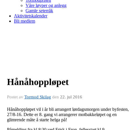
Tormodprisen
Våre løyper og anlegg
Gamle seterråk
Aktivitetskalender
Bli medlem
Hånåhoppløpet
Postet av
Tormod Skilag
den
22. jul 2016
Hånåhoppløpet vil i år bli arrangert lørdagsmorgen under byfesten,
27/8-16. Dette er 8. gang vi arrangerer motbakkeløpet og en
glimrende måte å starte helga på!
Påmelding fra kl 8:30 ved Frisk i Fron, fellesstart kl 9 .