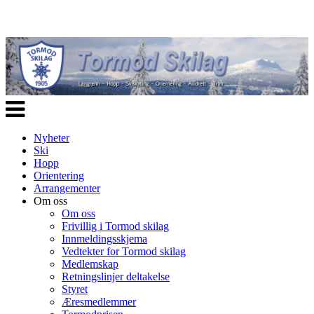
Veksle
navigasjon
Nyheter
Ski
Hopp
Orientering
Arrangementer
Om oss
Om oss
Frivillig i Tormod skilag
Innmeldingsskjema
Vedtekter for Tormod skilag
Medlemskap
Retningslinjer deltakelse
Styret
Æresmedlemmer