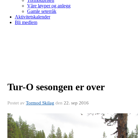
Tormodprisen
Våre løyper og anlegg
Gamle seterråk
Aktivitetskalender
Bli medlem
Tur-O sesongen er over
Postet av
Tormod Skilag
den
22. sep 2016