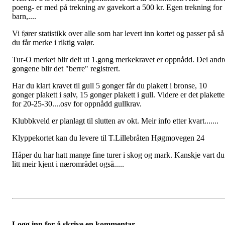
poeng- er med på trekning av gavekort a 500 kr. Egen trekning for
barn,....
Vi fører statistikk over alle som har levert inn kortet og passer på så
du får merke i riktig valør.
Tur-O merket blir delt ut 1.gong merkekravet er oppnådd. Dei andr
gongene blir det "berre" registrert.
Har du klart kravet til gull 5 gonger får du plakett i bronse, 10
gonger plakett i sølv, 15 gonger plakett i gull. Videre er det plakette
for 20-25-30....osv for oppnådd gullkrav.
Klubbkveld er planlagt til slutten av okt. Meir info etter kvart.......
Klyppekortet kan du levere til T.Lillebråten Høgmovegen 24
Håper du har hatt mange fine turer i skog og mark. Kanskje vart du
litt meir kjent i nærområdet også.....
Logg inn for å skrive en kommentar.