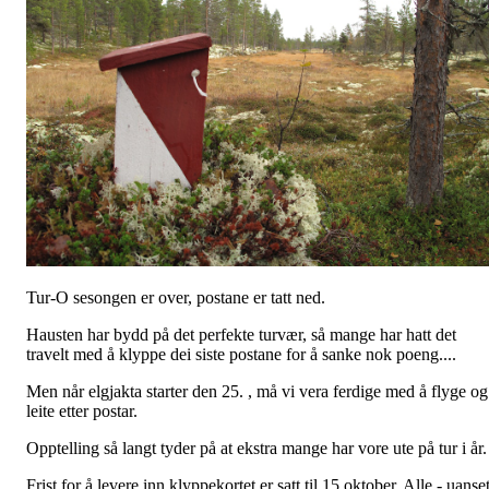
Tur-O sesongen er over, postane er tatt ned.
Hausten har bydd på det perfekte turvær, så mange har hatt det
travelt med å klyppe dei siste postane for å sanke nok poeng....
Men når elgjakta starter den 25. , må vi vera ferdige med å flyge og
leite etter postar.
Opptelling så langt tyder på at ekstra mange har vore ute på tur i år.
Frist for å levere inn klyppekortet er satt til 15.oktober. Alle - uanset