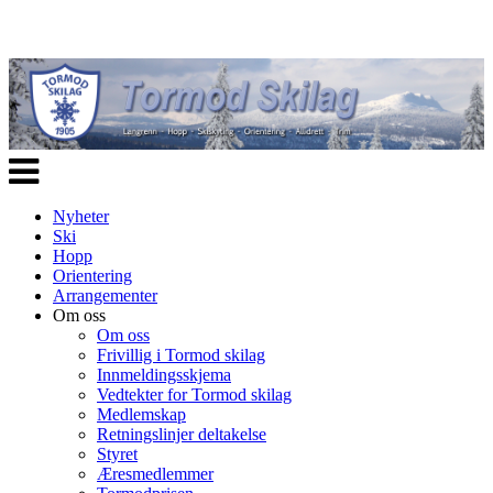
Veksle
navigasjon
Nyheter
Ski
Hopp
Orientering
Arrangementer
Om oss
Om oss
Frivillig i Tormod skilag
Innmeldingsskjema
Vedtekter for Tormod skilag
Medlemskap
Retningslinjer deltakelse
Styret
Æresmedlemmer