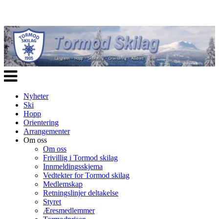
Veksle
navigasjon
Nyheter
Ski
Hopp
Orientering
Arrangementer
Om oss
Om oss
Frivillig i Tormod skilag
Innmeldingsskjema
Vedtekter for Tormod skilag
Medlemskap
Retningslinjer deltakelse
Styret
Æresmedlemmer