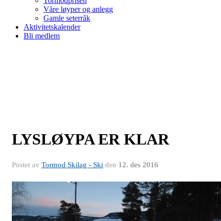
Tormodprisen
Våre løyper og anlegg
Gamle seterråk
Aktivitetskalender
Bli medlem
LYSLØYPA ER KLAR
Postet av
Tormod Skilag - Ski
den
12. des 2016