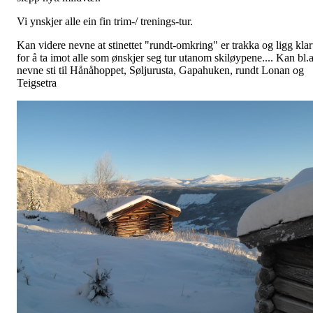
Vi ynskjer alle ein fin trim-/ trenings-tur.
Kan videre nevne at stinettet "rundt-omkring" er trakka og ligg klar
for å ta imot alle som ønskjer seg tur utanom skiløypene.... Kan bl.
nevne sti til Hånåhoppet, Søljurusta, Gapahuken, rundt Lonan og
Teigsetra