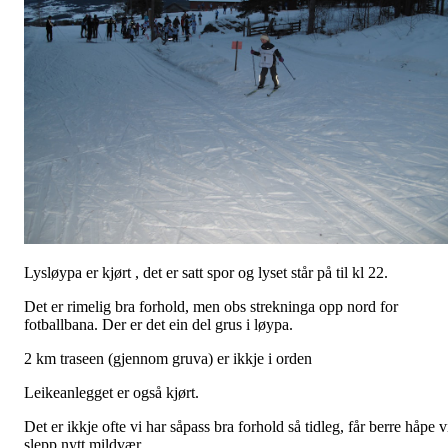
Lysløypa er kjørt , det er satt spor og lyset står på til kl 22.
Det er rimelig bra forhold, men obs strekninga opp nord for
fotballbana. Der er det ein del grus i løypa.
2 km traseen (gjennom gruva) er ikkje i orden
Leikeanlegget er også kjørt.
Det er ikkje ofte vi har såpass bra forhold så tidleg, får berre håpe v
slepp nytt mildvær.