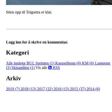
Stien opp til Teigsetra er klar.
Logg inn for å skrive en kommentar.
Kategori
Alle innlegg
BUL Sprinten (1)
Karusellrenn (6)
KM (6)
Langrenn
(2)
Skisamling (1)
Vis alle
RSS
Arkiv
2019 (7)
2018 (13)
2017 (22)
2016 (15)
2015 (37)
2014 (6)